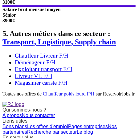
3100€
Salaire brut mensuel moyen
Sénior
3900€
5. Autres métiers dans ce secteur :
Transport, Logistique, Supply chain
Chauffeur Livreur F/H
Déménageur F/H
Exploitant transport F/H
Livreur VL F/H
Magasinier cariste F/H
Toutes nos offres de
Chauffeur poids lourd F/H
sur ReservoirJobs.fr
Qui sommes-nous ?
A propos
Nous contacter
Liens utiles
Bons plans
Les offres d'emploi
Pages entreprises
Nos
partenaires
Recherche par secteur
Le blog
En savoir plus