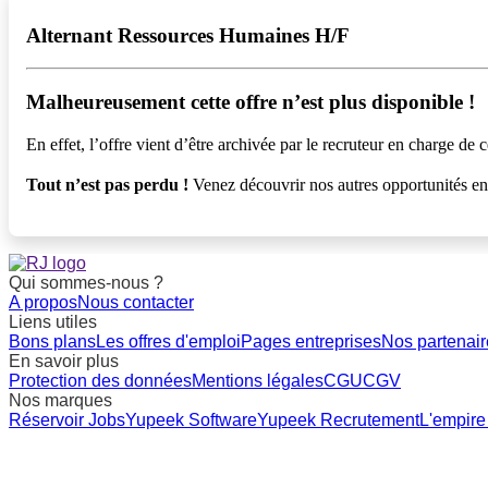
Alternant Ressources Humaines H/F
Malheureusement cette offre n’est plus disponible !️
En effet, l’offre vient d’être archivée par le recruteur en charge de c
Tout n’est pas perdu !
Venez découvrir nos autres opportunités e
Qui sommes-nous ?
A propos
Nous contacter
Liens utiles
Bons plans
Les offres d'emploi
Pages entreprises
Nos partenair
En savoir plus
Protection des données
Mentions légales
CGU
CGV
Nos marques
Réservoir Jobs
Yupeek Software
Yupeek Recrutement
L'empire