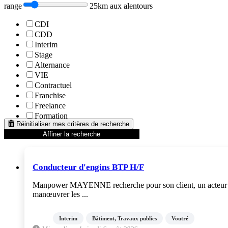
range
25km aux alentours
CDI
CDD
Interim
Stage
Alternance
VIE
Contractuel
Franchise
Freelance
Formation
Réinitialiser mes critères de recherche
Affiner la recherche
Conducteur d'engins BTP H/F
Manpower MAYENNE recherche pour son client, un acteur du 
manœuvrer les ...
Interim
Bâtiment, Travaux publics
Voutré