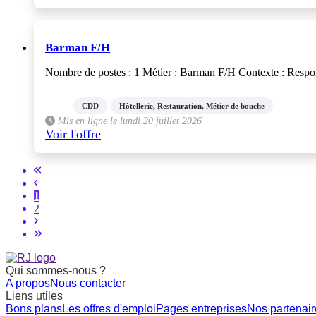
Barman F/H
Nombre de postes : 1 Métier : Barman F/H Contexte : Respo
CDD
Hôtellerie, Restauration, Métier de bouche
Mis en ligne le lundi 20 juillet 2026
Voir l'offre
1
2
Qui sommes-nous ?
A propos
Nous contacter
Liens utiles
Bons plans
Les offres d'emploi
Pages entreprises
Nos partenair