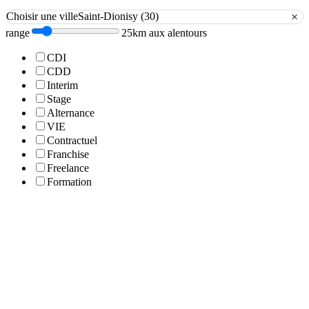
×
Choisir une ville
Saint-Dionisy (30)
range
25km aux alentours
CDI
CDD
Interim
Stage
Alternance
VIE
Contractuel
Franchise
Freelance
Formation