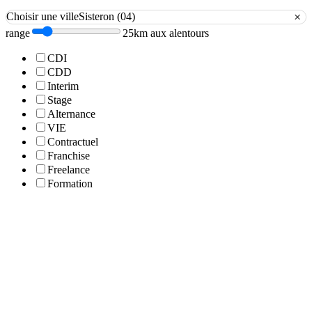
×
Choisir une ville
Sisteron (04)
range
25km aux alentours
CDI
CDD
Interim
Stage
Alternance
VIE
Contractuel
Franchise
Freelance
Formation